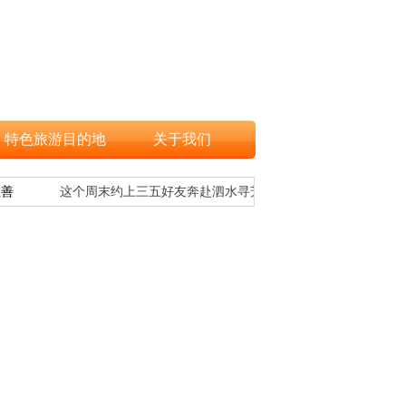
特色旅游目的地
关于我们
善
这个周末约上三五好友奔赴泗水寻芳华！
文旅