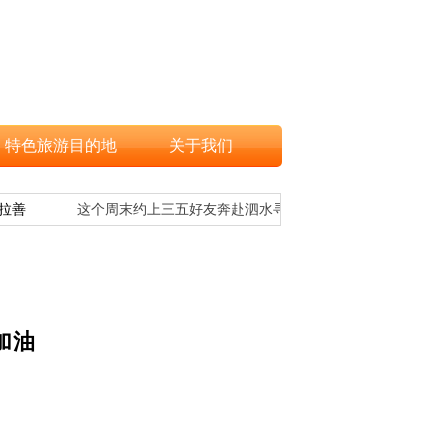
特色旅游目的地
关于我们
拉善
这个周末约上三五好友奔赴泗水寻芳华！
文
加油