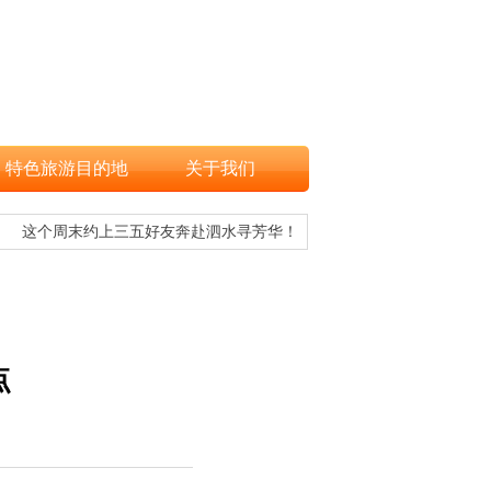
特色旅游目的地
关于我们
这个周末约上三五好友奔赴泗水寻芳华！
文旅融合，
点