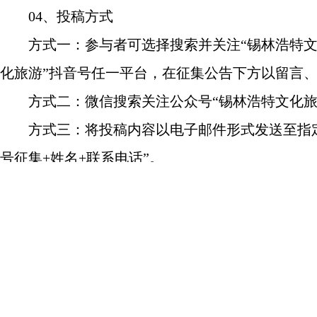
04、投稿方式
方式一：参与者可选择搜索并关注“锡林浩特文化
化旅游”抖音号任一平台，在征集公告下方以留言
方式二：微信搜索关注公众号“锡林浩特文化旅游
方式三：将投稿内容以电子邮件形式发送至指定邮箱xl
号征集+姓名+联系电话”。
05、评审环节
1.初审：锡林浩特市文体旅游广电局将对所有
2.线上评审：入围宣传口号在“锡林浩特文化旅
赞量作为参考进入专家评审环节。
3.专家评审：邀请各界代表进行评审，并结合线