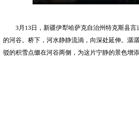
3月13日，新疆伊犁哈萨克自治州特克斯县言
的河谷。桥下，河水静静流淌，向深处延伸。潺
驳的积雪点缀在河谷两侧，为这片宁静的景色增