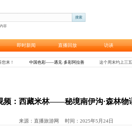
搜索
内容
即时新闻
直播回放
访谈
您来！
中国色彩——遇见·多彩阿拉善
这个周末约上三五
视频：西藏米林——秘境南伊沟·森林物
来源：直播旅游网 时间
：
2025年5月24日