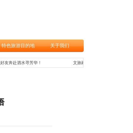
特色旅游目的地
关于我们
好友奔赴泗水寻芳华！
文旅融合，让更多游客欣赏到海南
语