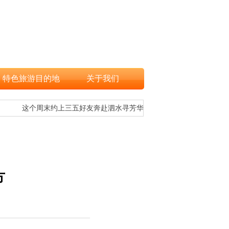
特色旅游目的地
关于我们
这个周末约上三五好友奔赴泗水寻芳华！
文旅融合
方