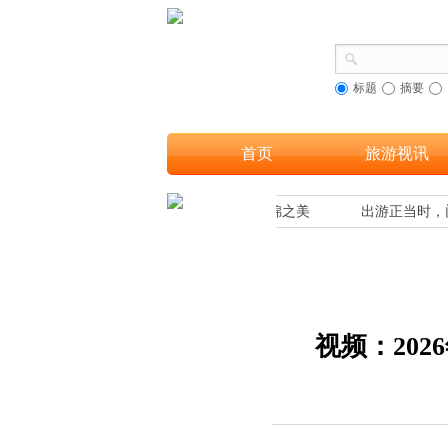
标题
摘要
首页
旅游视讯
文旅融合，让更多游客欣赏到海南黎族织锦之美
出游正当时，门
视频：20