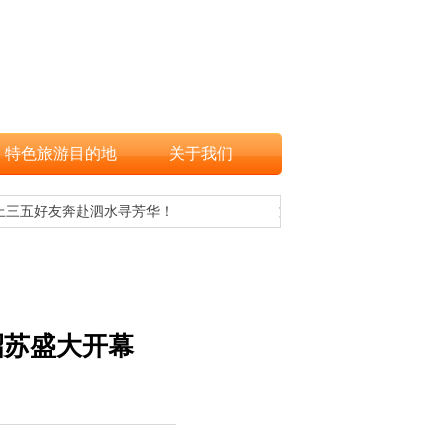
特色旅游目的地
关于我们
三五好友奔赴泗水寻芳华！
文旅融合，让更多游客欣赏
昭苏盛大开幕