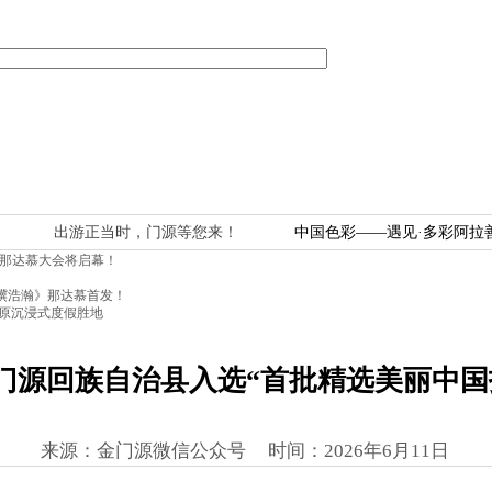
出游正当时，门源等您来！
中国色彩——遇见·多彩阿拉善
届那达慕大会将启幕！
骥浩瀚》那达慕首发！
草原沉浸式度假胜地
门源回族自治县入选“首批精选美丽中国
来源：金门源微信公众号 时间
：
2026年6月11日