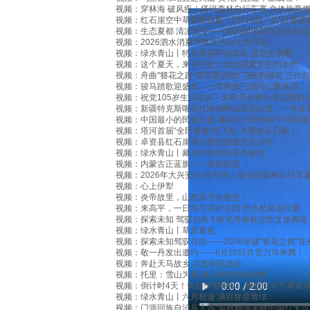
视频：穿林海 破风疾｜塔河森林自行车赛 文体旅商
视频：红石崖空中草原那达慕，7月14日—22日重磅
视频：生态夏都 清凉泗交——第四届消夏文化旅游活
视频：2026泗水消夏季惠民演出火热开启
视频：绿水青山丨特克斯原野油菜花 层层金浪翻
视频：这个夏天，来塔河赴一场北境夏天的约会吧
视频：舟曲"簪花之路"典型案例推广||银韵簪花 三代
视频：骏马踏歌迎盛典，一市两旗三地同心耀草原
视频：祝党105岁生日快乐！米林市各界代表以我初
视频：新疆特克斯喀拉托海湖畔油菜花绽放，一半金
视频：中国最小的民族乐器 藏着大兴安岭的千年回响
视频：塔河首届“全民童趣”纸飞机 大赛欢乐启航！
视频：卓资县红石崖举办敖包旅游文化活动
视频：绿水青山丨藏在特克斯的蓝色秘境
视频：内蒙古正蓝旗——美丽的蓝
视频：2026年大兴安岭·塔河第八届全国森林自行车
视频：心上伊犁
视频：炎帝故里，山西高平欢迎您！
视频：来高平，一日阅尽古村古韵 把乡愁装进行囊
视频：探索未知 驾驭自由 ‖ 纵览舟曲标志性文旅廊
视频：绿水青山丨草原暮色
视频：探索未知驾驭自由——2026穿越“簪花之路”
视频：敬一丹发出邀约——6月20日共赏万马奔腾！
视频：奔赴天马故乡 共赏昭苏盛会
视频：托里：雪山为幕 游人踏歌沙孜湖畔
视频：倒计时4天！奔赴伊犁昭苏，解锁天马节草原
视频：绿水青山丨六月相逢 满目皆是青绿
视频：门源回族自治县入选“首批精选美丽中国打卡点