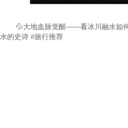
💦大地血脉觉醒——看冰川融水如
水的史诗 #旅行推荐