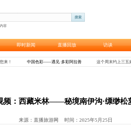
搜索
内容
即时新闻
直播回放
访谈
来！
中国色彩——遇见·多彩阿拉善
这个周末约上三五好
视频：西藏米林——秘境南伊沟·缥缈松
来源：直播旅游网 时间
：
2025年5月25日