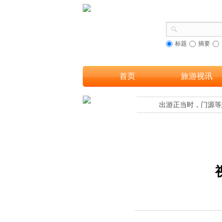
标题
摘要
首页
旅游视讯
融合，让更多游客欣赏到海南黎族织锦之美
出游正当时，门源等您